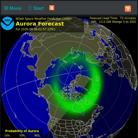
X
Menü
Start
°F