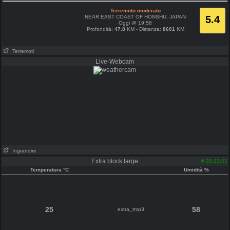
Terremoto moderato
NEAR EAST COAST OF HONSHU, JAPAN
5.4
Oggi @ 19:58
Profondità:
47.8
KM - Distanza:
8601
KM
Terremoti
Live-Webcam
Ingrandire
Extra block large
20:22:33
Temperatura °C
Umidità %
25
58
extra_tmp3