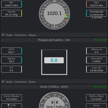
1000
Min
Max
997
1003
994
1006
1020.0 hPa
1023.9 hPa
991
1009
988
1012
Attuale
985
1015
Scendendo
1020.1
30.12 inHg
982
1018
Lentamente
-1.10 hPa
979
1021
976
1024
973
1027
|
970
1030
964
1036
Grafici
- Previsione
- Mappa
Pioggia giornaliera - mm
20:22:33
2026
Ultima ora
333.7
0.0
Agosto
Velocità/m
0.0
10.9
0.0000
Ieri
Last rain
0.0
04-08-2026
Grafici
- Previsione
- Radar
Vento | Raffica - km/O
20:22:33
N
Vento (Media)
Raffica (Max)
NNO
NNE
0.0 km/O
NO
NE
9.4 km/O
0
0
ONO
ENE
0 Bft
Vento
Vento
Raffica
O
E