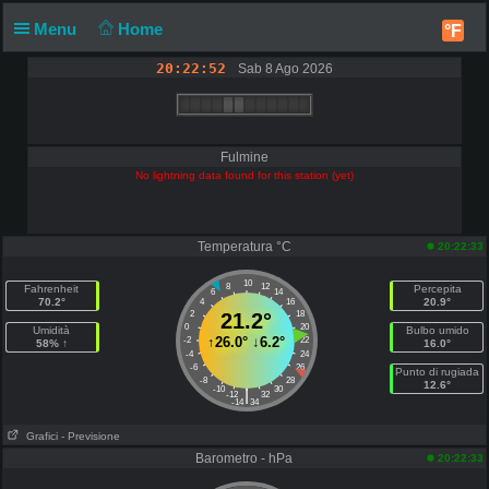
Menu
Home
°F
20:22:52
Sab 8 Ago 2026
Fulmine
No lightning data found for this station (yet)
Temperatura °C
20:22:33
10
8
12
Fahrenheit
Percepita
6
14
70.2°
20.9°
4
16
2
21.2°
18
0
20
Umidità
Bulbo umido
↑
26.0°
↓
6.2°
-2
22
58% ↑
16.0°
-4
24
-6
26
Punto di rugiada
-8
28
12.6°
-10
30
|
-12
32
-14
34
Grafici
- Previsione
Barometro - hPa
20:22:33