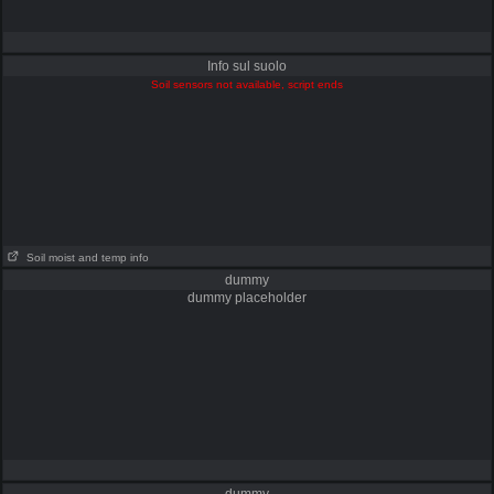
Info sul suolo
Soil sensors not available, script ends
Soil moist and temp info
dummy
dummy placeholder