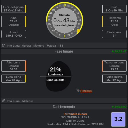
11
13
Luce del giorno
Buio
10
14
15 Ore19 Min.
09
15
8 Ore40 Min.
08
16
Stimato
07
17
Alba
Tramonto
0
43
06
18
05:48
Ore
Min.
21:06
05
19
Domani
Oggi
Luce del giorno
04
20
03
21
Azimut
Elevazione
02
22
290.3° ONO
01
23
5°
Info Luna
- Aurora
- Meteore
- Mappa
- ISS
Fase lunare
20:22:47
Alba Luna
Tramonto Luna
Domani
Domani
21%
00:38
19:37
Luminanza
Luna piena
Luna nuova
Luna calante
Ven 28 Ago
Mer 12 Ago
Perseids
Info Luna
- Meteore
Dati terremoto
20:15:00
Terremoto minore
SOUTHERN ALASKA
3.2
Oggi @ 20:01
Profondità:
134.7
KM - Distanza:
7283
KM