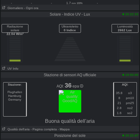
-
-
-
1.7
-
mm 100%
Giornaliero
- Ogni ora
Solare - Indice UV - Lux
20:22:33
Radiazione
Ultravioletto
Luminosità
solare
0 Indice
2662 Lux
22.04 W/m²
UV Info
Stazione di sensori AQ ufficiale
19:00:00
36
Stazione
:
AQI
:
AQI:
epa
Flughafen
35.8
o3
Hamburg
8
pm10
Germany
21
pm25
2.8
no2
1.6
so2
Buona qualità dell'aria
Qualità dell'aria
- Pagina completa
- Mappa
Posizione del sole
20:22:47