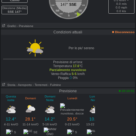
Calmo
0.0 km/h =
0.0 m/s
147°
SSE
OSO
ESE
0.0 mph
Direzione (Media)
SW
SE
0.0 kts
SSE 147°
SSW
SSE
S
Grafici
- Previsione
Condizioni attuali
Disconnesso
Per lo piu' sereno
Previsione di un'ora:
Temperatura
17.6
°C
Parzialmente nuvoloso
Vento-Raffica
5-5
km/h
Pioggia
0%
Storia
- Aeroporto
- Terremoti
- Fulmine
Previsione
20:10:01
Questa
Domani
Lunedi
Domani
Lunedi
notte
Notte
Notte
12.4°
28.1°
14.2°
20.5°
10.9°
4-11 km/O
11-14 km/O
5-16 km/O
0-23 km/O
13-22 km/O
S
SE
S
NO
ONO