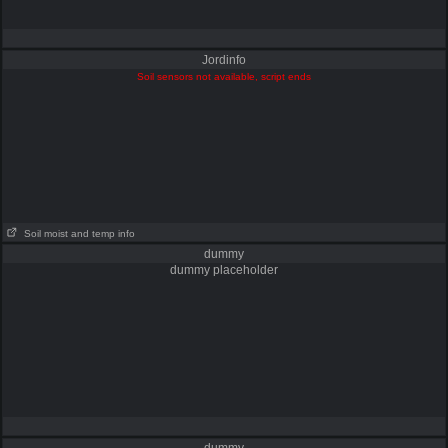
Jordinfo
Soil sensors not available, script ends
Soil moist and temp info
dummy
dummy placeholder