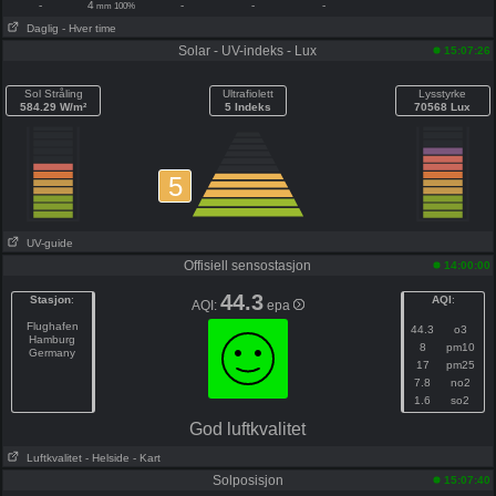
-
4
-
-
-
mm 100%
Daglig
- Hver time
Solar - UV-indeks - Lux
15:07:26
Sol Stråling
Ultrafiolett
Lysstyrke
584.29 W/m²
5 Indeks
70568 Lux
5
UV-guide
Offisiell sensostasjon
14:00:00
44.3
Stasjon
:
AQI
:
AQI:
epa
Flughafen
44.3
o3
Hamburg
8
pm10
Germany
17
pm25
7.8
no2
1.6
so2
God luftkvalitet
Luftkvalitet
- Helside
- Kart
Solposisjon
15:07:40