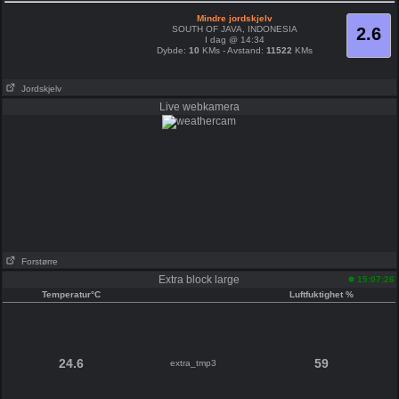
Mindre jordskjelv
SOUTH OF JAVA, INDONESIA
2.6
I dag @ 14:34
Dybde:
10
KMs - Avstand:
11522
KMs
Jordskjelv
Live webkamera
Forstørre
Extra block large
15:07:26
Temperatur°C
Luftfuktighet %
24.6
59
extra_tmp3