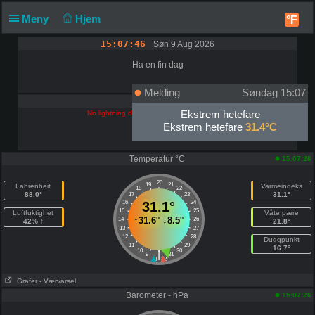
Meny
Hjem
°F
15:07:46
Søn 9 Aug 2026
Ha en fin dag
Melding
Søndag 15:07
Lyn
Ekstrem hetefare
No lightning data found for this station (yet)
Ekstrem hetefare
31.4°C
Temperatur °C
15:07:26
20
19
21
Fahrenheit
Varmeindeks
18
22
88.0°
31.1°
17
23
16
31.1°
24
15
25
Luftfuktighet
Våte pære
↑
31.6°
↓
8.5°
14
26
42% ↑
21.8°
13
27
12
28
Duggpunkt
11
29
16.7°
10
30
|
9
31
8
32
Grafer
- Værvarsel
Barometer - hPa
15:07:26