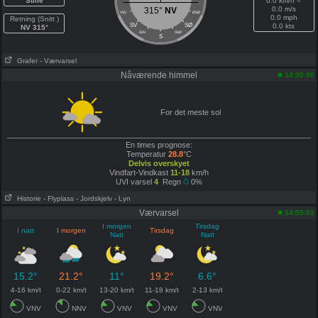
Stille
0.0 km/h =
0.0 m/s
315°
NV
VSV
ØSØ
0.0 mph
Retning (Snitt )
SV
SØ
0.0 kts
NV 315°
SSV
SSØ
S
Grafer
- Værvarsel
Nåværende himmel
14:20:00
For det meste sol
En times prognose:
Temperatur
28.8
°C
Delvis overskyet
Vindfart-Vindkast
11-18
km/h
UVI varsel
4
Regn
0%
Historie
- Flyplass
- Jordskjelv
- Lyn
Værvarsel
14:55:01
I morgen
Tirsdag
I natt
I morgen
Tirsdag
Natt
Natt
15.2°
21.2°
11°
19.2°
6.6°
4-16 km/t
0-22 km/t
13-20 km/t
11-18 km/t
2-13 km/t
VNV
NNV
VNV
VNV
VNV