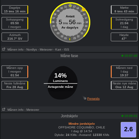
11
13
Dagslys
Mørke
10
14
15 tms 16 min
09
15
8 tms 43 min
08
16
Antatt
07
17
Soloppgang
Solnedgang
5
56
06
18
05:50
tms
min
21:04
05
19
I morgen
I dag
Av dagslys
04
20
03
21
Azimuth
Høyde
02
22
216.7° SV
01
23
47°
Månen info
- Nordlys
- Meteorer
- Kart
- ISS
Måne fase
15:07:40
Månen opp
Månen ned
I morgen
I dag
14%
01:54
19:37
Luminans
Neste fullmåne
Neste nye måne
Avtagende måne
Fre 28 Aug
Ons 12 Aug
Perseids
Månen info
- Meteorer
Jordskjelv
15:05:01
Mindre jordskjelv
OFFSHORE COQUIMBO, CHILE
2.6
I dag @ 14:54
Dybde:
24
KMs - Avstand:
12330
KMs