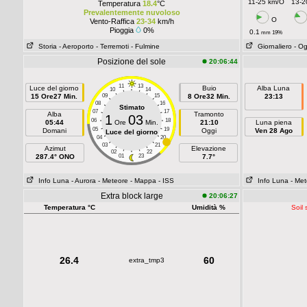
11-25 km/O
13-2
Temperatura
18.4
°C
Prevalentemente nuvoloso
O
Vento-Raffica
23-34
km/h
Pioggia
0%
0.1
mm 19%
Storia
- Aeroporto
- Terremoti
- Fulmine
Giornaliero
- Og
Posizione del sole
20:06:44
11
13
Luce del giorno
Buio
Alba Luna
10
14
15 Ore27 Min.
09
15
8 Ore32 Min.
23:13
08
16
Stimato
07
17
Alba
Tramonto
1
03
06
18
05:44
Ore
Min.
21:10
Luna piena
05
19
Domani
Oggi
Ven 28 Ago
Luce del giorno
04
20
03
21
Azimut
Elevazione
02
22
287.4° ONO
01
23
7.7°
Info Luna
- Aurora
- Meteore
- Mappa
- ISS
Info Luna
- Me
Extra block large
20:06:27
Temperatura °C
Umidità %
Soil 
26.4
60
extra_tmp3