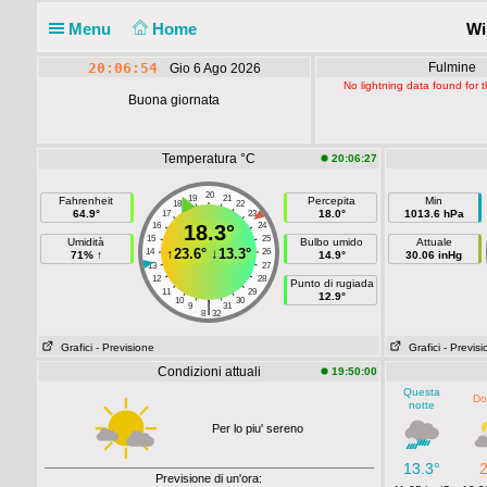
Menu
Home
Wi
20:06:54
Fulmine
Gio 6 Ago 2026
No lightning data found for th
Buona giornata
Temperatura °C
20:06:27
20
19
21
Fahrenheit
Percepita
Min
18
22
64.9°
18.0°
1013.6 hPa
17
23
16
18.3°
24
15
25
Umidità
Bulbo umido
Attuale
↑
23.6°
↓
13.3°
14
26
71% ↑
14.9°
30.06 inHg
13
27
12
28
Punto di rugiada
11
29
12.9°
10
30
|
9
31
8
32
Grafici
- Previsione
Grafici
- Previs
Condizioni attuali
19:50:00
Questa
Do
notte
Per lo piu' sereno
13.3°
Previsione di un'ora: