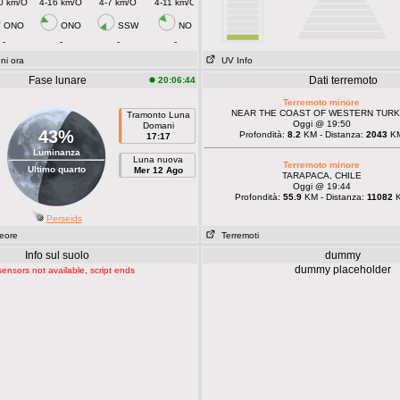
0 km/O
4-16 km/O
4-7 km/O
4-11 km/O
ONO
ONO
SSW
NO
-
-
-
-
ni ora
UV Info
Fase lunare
Dati terremoto
20:06:44
Terremoto minore
NEAR THE COAST OF WESTERN TUR
Tramonto Luna
Oggi @ 19:50
Domani
43%
Profondità:
8.2
KM - Distanza:
2043
K
17:17
Luminanza
Luna nuova
Terremoto minore
Ultimo quarto
Mer 12 Ago
TARAPACA, CHILE
Oggi @ 19:44
Profondità:
55.9
KM - Distanza:
11082
Perseids
teore
Terremoti
Info sul suolo
dummy
dummy placeholder
sensors not available, script ends