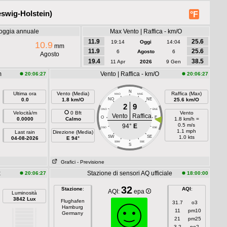
swig-Holstein)
°F
oggia annuale
Max Vento | Raffica - km/O
11.9
25.6
19:14
Oggi
14:04
10.9
mm
11.9
25.6
6
Agosto
6
Agosto
19.4
38.5
11 Apr
2026
9 Gen
m
Vento | Raffica - km/O
20:06:27
20:06:27
N
Ultima ora
Vento (Media)
Raffica (Max)
NNO
NNE
0.0
1.8 km/O
NO
NE
25.6 km/O
2
9
ONO
ENE
Velocità/m
0 Bft
Vento
Vento
Raffica
O
E
0.0000
Calmo
1.8 km/h =
0.5 m/s
94°
E
OSO
ESE
1.1 mph
Last rain
Direzione (Media)
SW
SE
1.0 kts
04-08-2026
E 94°
SSW
SSE
S
Grafici
- Previsione
x
Stazione di sensori AQ ufficiale
20:06:27
18:00:00
32
Stazione
:
AQI
:
AQI:
epa
Luminosità
3842 Lux
Flughafen
31.7
o3
Hamburg
11
pm10
Germany
21
pm25
3.2
no2