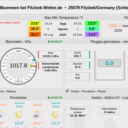
llkommen bei Fitzbek-Wetter.de • 25579 Fitzbek/Germany (Schle
Max-Min Temperatura °C
Pi
is station (yet)
23.6°
13.3°
15:19
Oggi
05:55
333.7
mm
30.3°
6.8°
5
Agosto
2
2026
36.1°
-14.5°
30 Lug
2026
18 Feb
Barometro - hPa
Pioggia giornaliera - m
20:06:27
1000
Max
2026
997
1003
994
1006
1018.1 hPa
333.7
991
1009
988
1012
0.0
985
1015
Aumentando
Agosto
1017.8
982
1018
Lentamente
10.9
0.60 hPa
979
1021
976
1024
Ieri
973
1027
0.0
|
970
1030
964
1036
ione
- Mappa
Grafici
- Previsione
- Radar
Previsione
Solare - Indice UV - Lu
19:55:01
Domani
Sabato
mani
Sabato
Notte
Notte
Radiazione
Ultravioletto
solare
0 Indice
31.81 W/m²
20°
10.6°
24.1°
13.2°