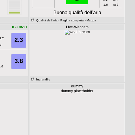
1.6
so2
Buona qualità dell'aria
Qualità dell'aria
- Pagina completa
- Mappa
Live-Webcam
20:05:01
KEY
2.3
M
3.8
KM
Ingrandire
dummy
dummy placeholder