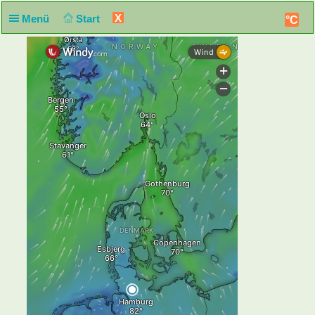
X
Menü
Start
°C