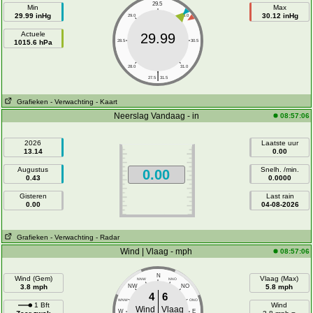
29.5
Min
Max
29.99 inHg
30.12 inHg
29.0
30.0
Actuele
29.99
1015.6 hPa
28.5
30.5
28.0
31.0
|
27.5
31.5
Grafieken
- Verwachting
- Kaart
Neerslag Vandaag - in
08:57:06
2026
Laatste uur
13.14
0.00
Augustus
Snelh. /min.
0.00
0.43
0.0000
Gisteren
Last rain
0.00
04-08-2026
Grafieken
- Verwachting
- Radar
Wind | Vlaag - mph
08:57:06
N
Wind (Gem)
Vlaag (Max)
NNW
NNO
3.8 mph
NW
NO
5.8 mph
4
6
WNW
ONO
1 Bft
Wind
Wind
Vlaag
W
E