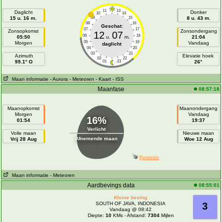
11
13
Daglicht
Donker
10
14
15 u. 16 m.
09
15
8 u. 43 m.
08
16
Geschat:
07
17
Zonsopkomst
Zonsondergang
12
07
06
18
05:50
u.
m.
21:04
05
19
Morgen
Vandaag
daglicht
04
20
03
21
Azimuth
Elevatie hoek
02
22
99.1° O
01
23
26°
Maan informatie
- Aurora
- Meteoren
- Kaart
- ISS
Maanfase
08:57:18
Maanopkomst
Maanondergang
Morgen
Vandaag
16%
01:54
19:37
Verlicht
Volle maan
Nieuwe maan
Afnemende maan
Vrij 28 Aug
Woe 12 Aug
Perseids
Maan informatie
- Meteoren
Aardbevings data
08:55:01
Kleine beving
SOUTH OF JAVA, INDONESIA
3
Vandaag @ 08:42
Diepte:
10
KMs - Afstand:
7304
Mijlen