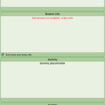
Bodem info
Soil sensors not available, script ends
Soil moist and temp info
dummy
dummy placeholder