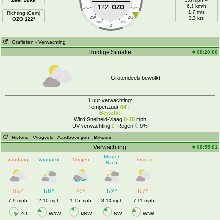
Zeer zwak
3.8 mph =
6.1 km/h
122°
OZO
WZW
OZO
1.7 m/s
Richting (Gem)
ZW
ZO
3.3 kts
OZO 122°
ZZW
ZZO
Z
Grafieken
- Verwachting
Huidige Situatie
08:20:00
Grotendeels bewolkt
1 uur verwachting:
Temperatuur
64
°F
Bewolkt
Wind Snelheid-Vlaag
8-15
mph
UV verwachting
1
Regen
0%
Historie
- Vliegveld
- Aardbevingen
- Bliksem
Verwachting
08:55:01
Morgen
Vandaag
Vannacht
Morgen
Dinsdag
Nacht
85°
58°
70°
52°
67°
7-9 mph
2-10 mph
1-15 mph
8-13 mph
7-11 mph
ZO
WNW
NNW
NW
WNW