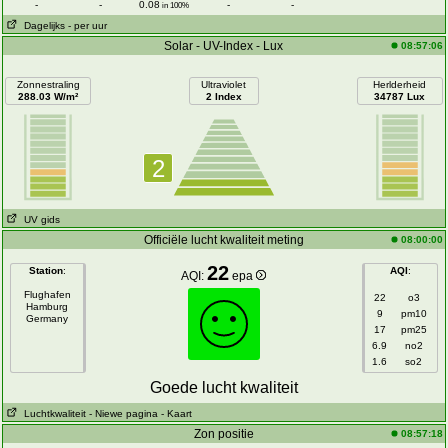
-
-
0.08
-
-
in 100%
Dagelijks
- per uur
Solar - UV-Index - Lux
08:57:06
Zonnestraling
Ultraviolet
Herlderheid
288.03 W/m²
2 Index
34787 Lux
2
UV gids
Officiële lucht kwaliteit meting
08:00:00
22
Station
:
AQI
:
AQI:
epa
Flughafen
22
o3
Hamburg
9
pm10
Germany
17
pm25
6.9
no2
1.6
so2
Goede lucht kwaliteit
Luchtkwaliteit
- Niewe pagina
- Kaart
Zon positie
08:57:18