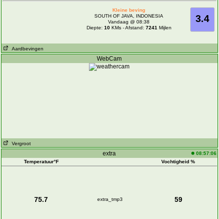
Kleine beving
SOUTH OF JAVA, INDONESIA
3.4
Vandaag @ 08:38
Diepte:
10
KMs - Afstand:
7241
Mijlen
Aardbevingen
WebCam
Vergroot
extra
08:57:06
Temperatuur°F
Vochtigheid %
75.7
59
extra_tmp3