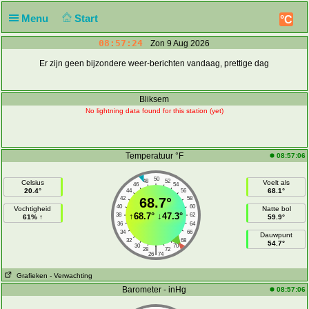
Menu
Start
°C
08:57:25
Zon 9 Aug 2026
Er zijn geen bijzondere weer-berichten vandaag, prettige dag
Bliksem
No lightning data found for this station (yet)
Temperatuur °F
08:57:06
50
48
52
Celsius
Voelt als
46
54
20.4°
68.1°
44
56
42
68.7°
58
40
60
Vochtigheid
Natte bol
↑
68.7°
↓
47.3°
38
62
61% ↑
59.9°
36
64
34
66
Dauwpunt
32
68
54.7°
30
70
|
28
72
26
74
Grafieken
- Verwachting
Barometer - inHg
08:57:06