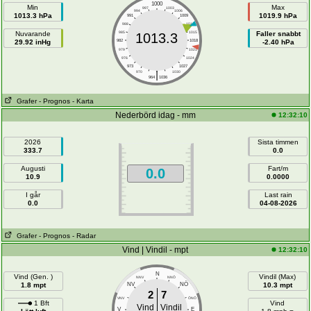
1000
Min
Max
997
1003
994
1006
1013.3 hPa
1019.9 hPa
991
1009
988
1012
Nuvarande
985
1015
Faller snabbt
1013.3
29.92 inHg
982
1018
-2.40 hPa
979
1021
976
1024
973
1027
|
970
1030
964
1036
Grafer
- Prognos
- Karta
Nederbörd idag - mm
12:32:10
2026
Sista timmen
333.7
0.0
Augusti
Fart/m
0.0
10.9
0.0000
I går
Last rain
0.0
04-08-2026
Grafer
- Prognos
- Radar
Vind | Vindil - mpt
12:32:10
N
Vind (Gen. )
Vindil (Max)
NNV
NNÖ
NÖ
1.8 mpt
NV
10.3 mpt
2
7
VNV
ÖNÖ
1 Bft
Vind
Vind
Vindil
V
E