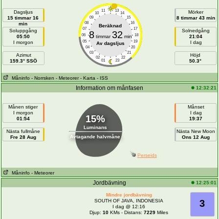
11
13
Dagsljus
Mörker
10
14
15 timmar 16
09
15
8 timmar 43 min
08
16
min
Beräknad
07
17
Soluppgång
Solnedgång
8
32
06
18
05:50
timmar
min
21:04
05
19
I morgon
I dag
Av dagsljus
04
20
03
21
Azimut
Höjd
02
22
159.3° SSÖ
01
23
50.3°
Måninfo
- Norrsken
- Meteorer
- Karta
- ISS
Information om månfasen
12:32:21
Månen stiger
Månset
I morgon
I dag
15%
01:54
19:37
Luminans
Nästa fullmåne
Nästa New Moon
Avtagande halvmåne
Fre 28 Aug
Ons 12 Aug
Perseids
Måninfo
- Meteorer
Jordbävning
12:25:01
Mindre jordbävning
SOUTH OF JAVA, INDONESIA
3
I dag @ 12:16
Djup:
10
KMs - Distans:
7229
Miles