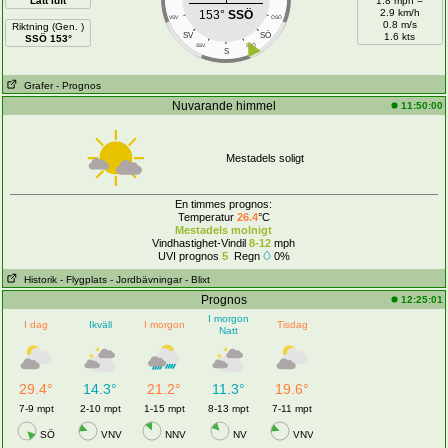
Lätt luft
1.8 mph =
2.9 km/h
153°
SSÖ
VSV
ÖSÖ
0.8 m/s
Riktning (Gen. )
SÖ
SV
1.6 kts
SSÖ 153°
SSV
SSÖ
S
Grafer
- Prognos
Nuvarande himmel
11:50:00
Mestadels soligt
En timmes prognos:
Temperatur
26.4
°C
Mestadels molnigt
Vindhastighet-Vindil
8-12
mph
UVI prognos
5
Regn
0%
Historik
- Flygplats
- Jordbävningar
- Blixt
Prognos
12:25:01
I morgon
I dag
Ikväll
I morgon
Tisdag
Natt
29.4°
14.3°
21.2°
11.3°
19.6°
7-9 mpt
2-10 mpt
1-15 mpt
8-13 mpt
7-11 mpt
SÖ
VNV
NNV
NV
VNV