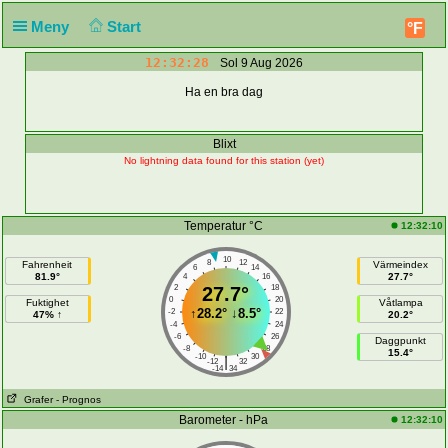
Meny
Start
°F
12:32:29
Sol 9 Aug 2026
Ha en bra dag
Blixt
No lightning data found for this station (yet)
Temperatur °C
12:32:10
10
8
12
Fahrenheit
Värmeindex
6
14
81.9°
27.7°
4
16
2
27.7°
18
0
20
Fuktighet
Våtlampa
↑
28.2°
↓
8.5°
-2
22
47% ↑
20.2°
-4
24
-6
26
Daggpunkt
-8
28
15.4°
-10
30
|
-12
32
-14
34
Grafer
- Prognos
Barometer - hPa
12:32:10