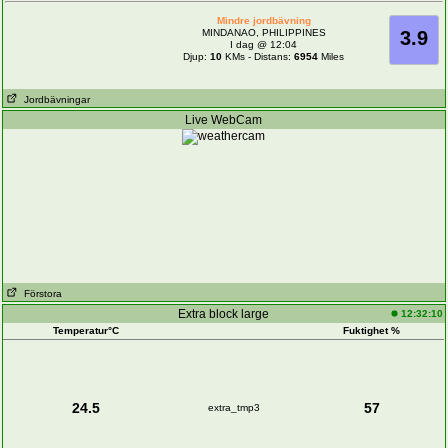
Mindre jordbävning
MINDANAO, PHILIPPINES
3.9
I dag @ 12:04
Djup:
10
KMs - Distans:
6954
Miles
Jordbävningar
Live WebCam
Förstora
Extra block large
12:32:10
Temperatur°C
Fuktighet %
24.5
57
extra_tmp3