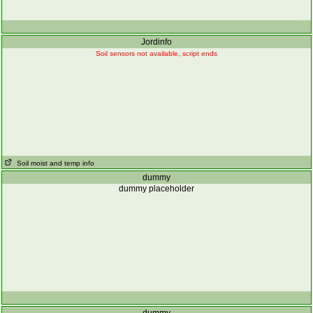
Jordinfo
Soil sensors not available, script ends
Soil moist and temp info
dummy
dummy placeholder