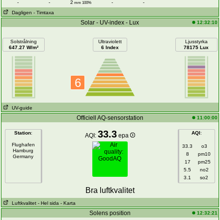
-
-
2
-
-
mm 100%
Dagligen
- Timtaxa
Solar - UV-index - Lux
12:32:10
Solstrålning
Ultraviolett
Ljusstyrka
647.27 W/m²
6 Index
78175 Lux
6
UV-guide
Officiell AQ-sensorstation
11:00:00
33.3
Station
:
AQI
:
AQI:
epa
Flughafen
33.3
o3
Hamburg
8
pm10
Germany
17
pm25
5.5
no2
3.1
so2
Bra luftkvalitet
Luftkvalitet
- Hel sida
- Karta
Solens position
12:32:21