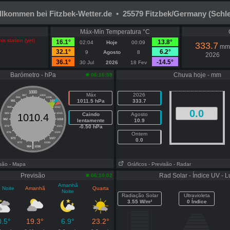
llkommen bei Fitzbek-Wetter.de • 25579 Fitzbek/Germany (Schle
Máx-Mín Temperatura °C
is station (yet)
16.1°
13.8°
02:04
Hoje
00:09
333.7
mm
32.1°
6.2°
9
Agosto
8
2026
36.1°
-14.5°
30 Jul
2026
18 Fev
Barómetro - hPa
Chuva hoje - mm
06:16:59
1000
Máx
2026
997
1003
994
1006
1011.5 hPa
333.7
991
1009
988
1012
0.0
985
1015
Caindo
Agosto
1010.4
982
1018
lentamente
10.9
-0.50 hPa
979
1021
976
1024
Ontem
973
1027
0.0
|
970
1030
964
1036
isão
- Mapa
Gráficos
- Previsão
- Radar
Previsão
Rad Solar - Índice UV - L
06:10:02
Amanhã
 Noite
Amanhã
Quarta
Noite
Radiação Solar
Ultravioleta
3.55 W/m²
0 Índice
0.5°
19.3°
6.9°
23.2°