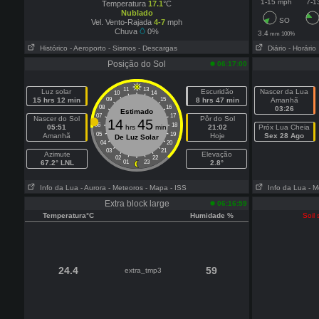
1-15 mph
7-1
Temperatura
17.1
°C
Nublado
SO
Vel. Vento-Rajada
4-7
mph
Chuva
0%
3.4
mm 100%
Histórico
- Aeroporto
- Sismos
- Descargas
Diário
- Horário
Posição do Sol
06:17:00
11
13
Luz solar
Escuridão
Nascer da Lua
10
14
15 hrs 12 min
09
15
8 hrs 47 min
Amanhã
08
16
03:26
Estimado
07
17
Nascer do Sol
Pôr do Sol
14
45
06
18
05:51
hrs
min
21:02
Próx Lua Cheia
05
19
Amanhã
Hoje
Sex 28 Ago
De Luz Solar
04
20
03
21
Azimute
Elevação
02
22
67.2° LNL
01
23
2.8°
Info da Lua
- Aurora
- Meteoros
- Mapa
- ISS
Info da Lua
- M
Extra block large
06:16:59
Temperatura°C
Humidade %
Soil 
24.4
59
extra_tmp3