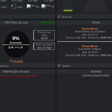
3 mph
6-11 mph
0-9 mph
0-2 mph
NO
SSL
ONO
ONO
-
-
-
-
Guia UV
Info Fase da Lua
Sismo
06:17:00
Sismo Menor
NORTHERN CALIFORNIA
Pôr da Lua
Hoje @ 06:12
Hoje
9%
Profund:
5.4
KMs - Distância:
5438
Milh
20:16
Iluminada
Próx Lua Nova
Sismo Menor
Q.M. >> L.N.
Qua 12 Ago
EASTERN TURKEY
Hoje @ 06:03
Profund:
8.6
KMs - Distância:
1806
Milh
Perseids
eteoros
Sismos
Informação do solo
dummy
dummy placeholder
sensors not available, script ends