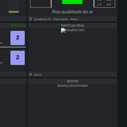
1.6
so2
Boa qualidade do ar
Qualidade Ar
- Pág Inteira
- Mapa
WebCam Ativa
06:15:02
2
as
2
as
Zoom
dummy
dummy placeholder