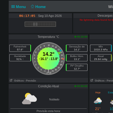
Menu
Home
Wi
06:17:06
Descargas
Seg 10 Ago 2026
No lightning data found for th
Temperatura °C
06:16:59
10
9
11
Fahrenheit
Sensação de
Mín
8
12
57.6°
14.1°
1010.3 hPa
7
13
6
14.2°
14
5
15
Humidade
Bolbo Húm.
Atual
↑
16.1°
↓
13.8°
4
16
91% ↑
13.1°
29.84 inHg
3
17
2
18
Ptº Orvalho
1
19
12.7°
0
20
|
-1
21
-2
22
Gráficos
- Previsão
Gráficos
- Prev
Condição Atual
05:50:00
Hoje
Esta
Nublado
21°
1
Previsão esta hora: