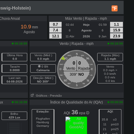
swig-Holstein)
°F
Chuva Anual
Máx Vento | Rajada - mph
0.7
1.1
02:44
Hoje
01:59
10.9
mm
7.4
15.9
6
Agosto
6
Agosto
12.1
23.9
11 Abr
2026
9 Jan
Vento | Rajada - mph
06:16:59
06:16:59
N
Última Hora
Vento (Méd )
Rajada (Máx)
NNO
NNL
0.0
0.0 mph
NO
NL
1.1 mph
0
0
ONO
LNL
Taxa/m
0 Bft
Vento
Vento
Rajada
O
E
0.0000
Calmaria
0.0 mph =
0.0 km/h
309°
NO
OSO
LSL
0.0 m/s
Last rain
Direção (Méd )
SO
SL
0.0 kts
04-08-2026
NO 309°
SSO
SSL
S
Gráficos
- Previsão
ux
Índice de Qualidade do Ar (IQAr)
06:16:59
05:00:00
36
Estação
:
AQI
:
AQI:
epa
Brilho
429 Lux
Flughafen
35.8
o3
Hamburg
11
pm10
Germany
21
pm25
4.6
no2