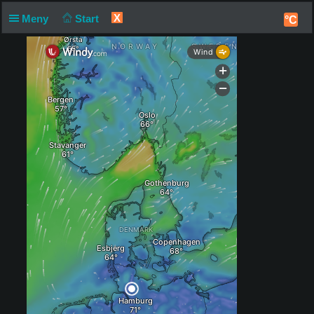
X
Meny
Start
°C