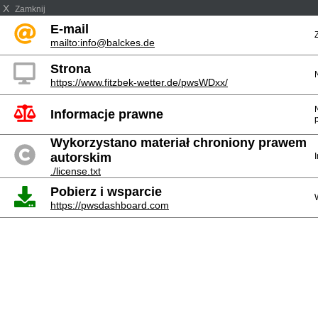
X
Zamknij
E-mail
mailto:info@balckes.de
Strona
https://www.fitzbek-wetter.de/pwsWDxx/
Informacje prawne
Wykorzystano materiał chroniony prawem
autorskim
./license.txt
Pobierz i wsparcie
https://pwsdashboard.com